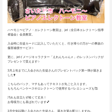
ハ〜モニ〜ピアノ・エレクトーン教室は、jet（全日本エレクトーン指導
者協会）会員教室。
入会時に生徒カードに記入していただくと、行き帰りの万が一の事故の
傷害補償サービス✨
更に、jetイメージキャラクター「えれんちゃん♬」のレッスンバックが
プレゼントで貰えます✨
3月上旬までに入会された生徒さんのプレゼントバック第一弾が届きま
した❣️
こちらのバック、マチもあってテキストが丸ごと入ります。
もちろんペンケースやエレクトーンで使用するバレエシューズも🥰
汚れも目立たず軽くて丈夫！
お母様方にも喜ばれています💕
3月中旬以降に入会された生徒さん、届き次第お配りしますね。